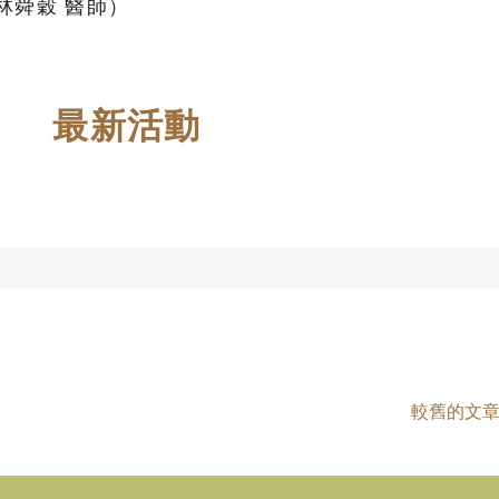
林舜穀 醫師）
最新活動
較舊的文