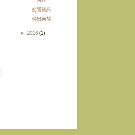
內容
交通資訊
傑出榮耀
►
2016
(1)
章